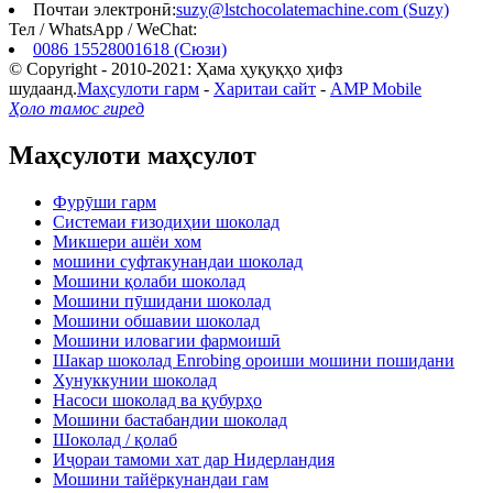
Почтаи электронӣ:
suzy@lstchocolatemachine.com (Suzy)
Тел / WhatsApp / WeChat:
0086 15528001618 (Сюзи)
© Copyright - 2010-2021: Ҳама ҳуқуқҳо ҳифз
шудаанд.
Маҳсулоти гарм
-
Харитаи сайт
-
AMP Mobile
Ҳоло тамос гиред
Маҳсулоти маҳсулот
Фурӯши гарм
Системаи ғизодиҳии шоколад
Микшери ашёи хом
мошини суфтакунандаи шоколад
Мошини қолаби шоколад
Мошини пӯшидани шоколад
Мошини обшавии шоколад
Мошини иловагии фармоишӣ
Шакар шоколад Enrobing ороиши мошини пошидани
Хунуккунии шоколад
Насоси шоколад ва қубурҳо
Мошини бастабандии шоколад
Шоколад / қолаб
Иҷораи тамоми хат дар Нидерландия
Мошини тайёркунандаи гам