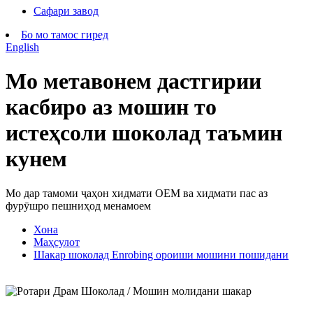
Сафари завод
Бо мо тамос гиред
English
Мо метавонем дастгирии
касбиро аз мошин то
истеҳсоли шоколад таъмин
кунем
Мо дар тамоми ҷаҳон хидмати OEM ва хидмати пас аз
фурӯшро пешниҳод менамоем
Хона
Маҳсулот
Шакар шоколад Enrobing ороиши мошини пошидани