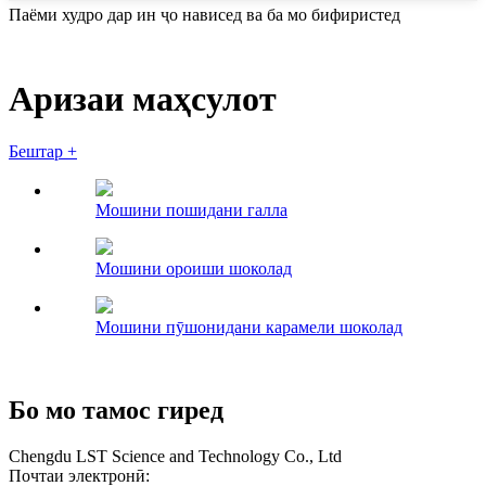
Паёми худро дар ин ҷо нависед ва ба мо бифиристед
Аризаи маҳсулот
Бештар +
Мошини пошидани галла
Мошини ороиши шоколад
Мошини пӯшонидани карамели шоколад
Бо мо тамос гиред
Chengdu LST Science and Technology Co., Ltd
Почтаи электронӣ: