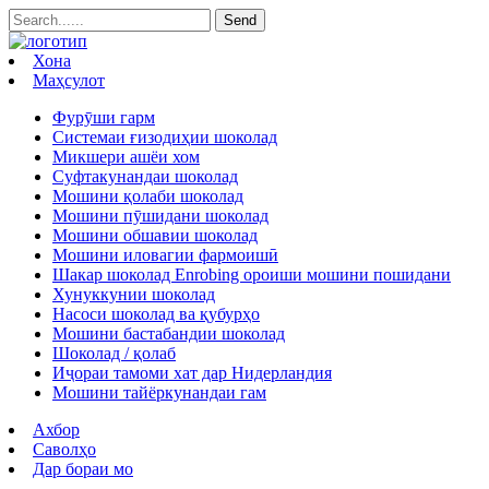
Хона
Маҳсулот
Фурӯши гарм
Системаи ғизодиҳии шоколад
Микшери ашёи хом
Суфтакунандаи шоколад
Мошини қолаби шоколад
Мошини пӯшидани шоколад
Мошини обшавии шоколад
Мошини иловагии фармоишӣ
Шакар шоколад Enrobing ороиши мошини пошидани
Хунуккунии шоколад
Насоси шоколад ва қубурҳо
Мошини бастабандии шоколад
Шоколад / қолаб
Иҷораи тамоми хат дар Нидерландия
Мошини тайёркунандаи гам
Ахбор
Саволҳо
Дар бораи мо