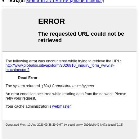
Баъдӣ:
Мошини автоматии қолаби шоколад