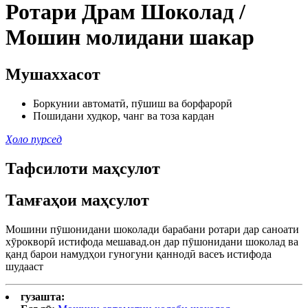
Ротари Драм Шоколад /
Мошин молидани шакар
Мушаххасот
Боркунии автоматӣ, пӯшиш ва борфарорӣ
Пошидани худкор, чанг ва тоза кардан
Ҳоло пурсед
Тафсилоти маҳсулот
Тамғаҳои маҳсулот
Мошини пӯшонидани шоколади барабани ротари дар саноати
хӯрокворӣ истифода мешавад.он дар пӯшонидани шоколад ва
қанд барои намудҳои гуногуни қаннодӣ васеъ истифода
шудааст
гузашта: