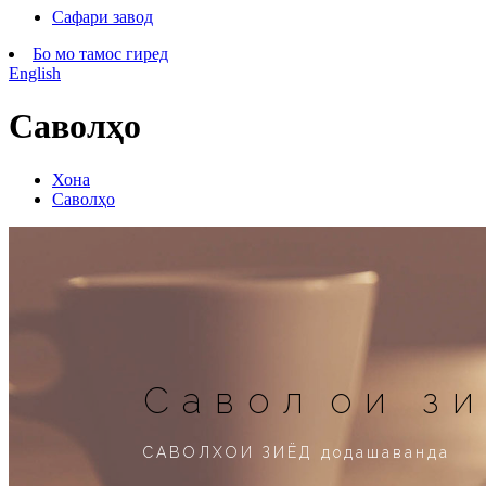
Сафари завод
Бо мо тамос гиред
English
Саволҳо
Хона
Саволҳо
Саволҳои з
САВОЛХОИ ЗИЁД додашаванда