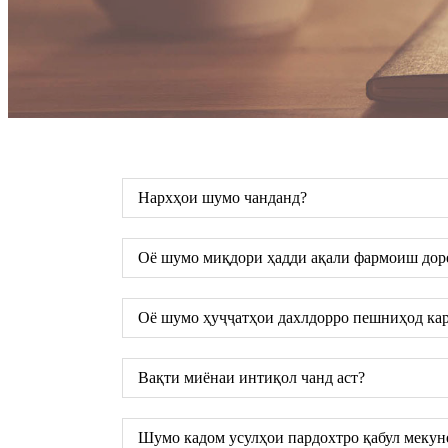
Нархҳои шумо чанданд?
Оё шумо миқдори ҳадди ақали фармоиш дор
Оё шумо ҳуҷҷатҳои дахлдорро пешниҳод кар
Вақти миёнаи интиқол чанд аст?
Шумо кадом усулҳои пардохтро қабул мекун