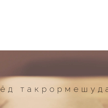
иёд такрормешуд