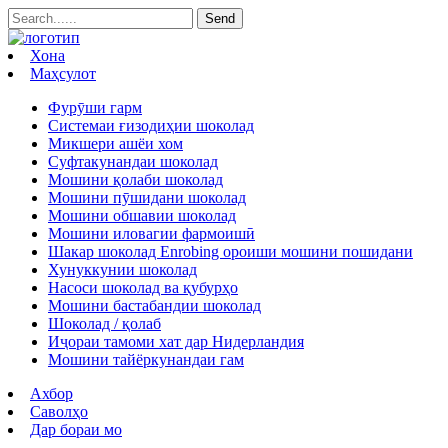
Хона
Маҳсулот
Фурӯши гарм
Системаи ғизодиҳии шоколад
Микшери ашёи хом
Суфтакунандаи шоколад
Мошини қолаби шоколад
Мошини пӯшидани шоколад
Мошини обшавии шоколад
Мошини иловагии фармоишӣ
Шакар шоколад Enrobing ороиши мошини пошидани
Хунуккунии шоколад
Насоси шоколад ва қубурҳо
Мошини бастабандии шоколад
Шоколад / қолаб
Иҷораи тамоми хат дар Нидерландия
Мошини тайёркунандаи гам
Ахбор
Саволҳо
Дар бораи мо