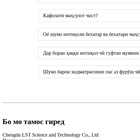
Кафолати маҳсулот чист?
Оё шумо интиқоли бехатар ва бехатари маҳс
Дар бораи ҳаққи интиқол чӣ гуфтан мумкин 
Шумо барои хидматрасонии пас аз фурӯш чӣ
Бо мо тамос гиред
Chengdu LST Science and Technology Co., Ltd