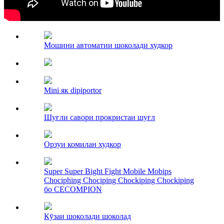
Мошини автоматии шоколади худкор
Mini як dipiportor
Шуғли савори прокристаи шуғл
Орзуи комилан худкор
Super Super Bight Fight Mobile Mobips
Chociphing Chociping Chockiping Chockiping
бо CECOMPION
Кӯзаи шоколади шоколад