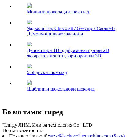
Мошини шоколадии шоколад
Ҷадвали Top Chocolatt / Geacmy / Caramel /
Думончони шоколадсионӣ
Депозитори 1D оддӣ, амонатгузори 2D
яккарата, амонатгузори ороиши 3D
5.5l диски шоколад
Шаблинги шоколадови шоколад
Бо мо тамос гиред
Ченгду ЛИМ, Илм ва технология Co., LTD
Почтаи электронӣ:
Почтаи электронӣ:
suzy@lstchocolatemachine.com (Suzy)