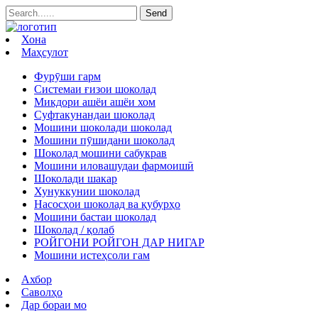
Хона
Маҳсулот
Фурӯши гарм
Системаи ғизои шоколад
Микдори ашёи ашёи хом
Суфтакунандаи шоколад
Мошини шоколади шоколад
Мошини пӯшидани шоколад
Шоколад мошини сабукрав
Мошини иловашудаи фармоишӣ
Шоколади шакар
Хунуккунии шоколад
Насосҳои шоколад ва қубурҳо
Мошини бастаи шоколад
Шоколад / қолаб
РОЙГОНИ РОЙГОН ДАР НИГАР
Мошини истеҳсоли гам
Ахбор
Саволҳо
Дар бораи мо