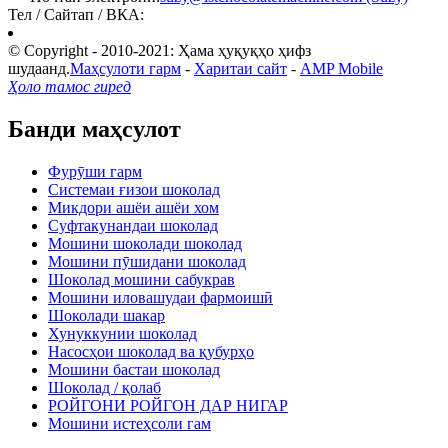
Тел / Сайтап / ВКА:
© Copyright - 2010-2021: Ҳама ҳуқуқҳо ҳифз
шудаанд.
Маҳсулоти гарм
-
Харитаи сайт
-
AMP Mobile
Ҳоло тамос гиред
Банди маҳсулот
Фурӯши гарм
Системаи ғизои шоколад
Микдори ашёи ашёи хом
Суфтакунандаи шоколад
Мошини шоколади шоколад
Мошини пӯшидани шоколад
Шоколад мошини сабукрав
Мошини иловашудаи фармоишӣ
Шоколади шакар
Хунуккунии шоколад
Насосҳои шоколад ва қубурҳо
Мошини бастаи шоколад
Шоколад / қолаб
РОЙГОНИ РОЙГОН ДАР НИГАР
Мошини истеҳсоли гам