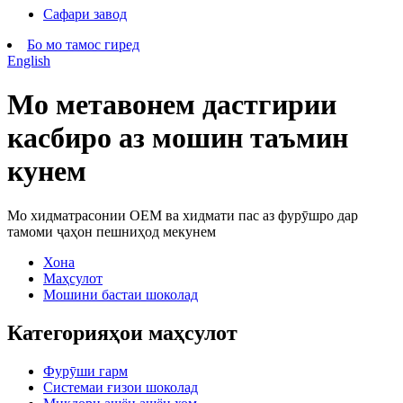
Сафари завод
Бо мо тамос гиред
English
Мо метавонем дастгирии
касбиро аз мошин таъмин
кунем
Мо хидматрасонии OEM ва хидмати пас аз фурӯшро дар
тамоми ҷаҳон пешниҳод мекунем
Хона
Маҳсулот
Мошини бастаи шоколад
Категорияҳои маҳсулот
Фурӯши гарм
Системаи ғизои шоколад