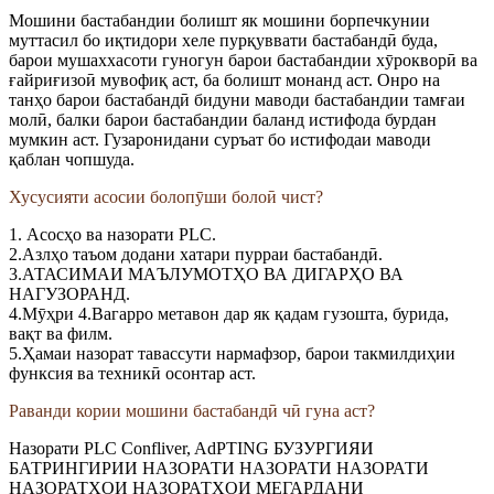
Мошини бастабандии болишт як мошини борпечкунии
муттасил бо иқтидори хеле пурқуввати бастабандӣ буда,
барои мушаххасоти гуногун барои бастабандии хӯрокворӣ ва
ғайриғизоӣ мувофиқ аст, ба болишт монанд аст. Онро на
танҳо барои бастабандӣ бидуни маводи бастабандии тамғаи
молӣ, балки барои бастабандии баланд истифода бурдан
мумкин аст. Гузаронидани суръат бо истифодаи маводи
қаблан чопшуда.
Хусусияти асосии болопӯши болоӣ чист?
1. Асосҳо ва назорати PLC.
2.Азлҳо таъом додани хатари пурраи бастабандӣ.
3.АТАСИМАИ МАЪЛУМОТҲО ВА ДИГАРҲО ВА
НАГУЗОРАНД.
4.Мӯҳри 4.Bагарро метавон дар як қадам гузошта, бурида,
вақт ва филм.
5.Ҳамаи назорат тавассути нармафзор, барои такмилдиҳии
функсия ва техникӣ осонтар аст.
Раванди кории мошини бастабандӣ чӣ гуна аст?
Назорати PLC Confliver, AdPTING БУЗУРГИЯИ
БАТРИНГИРИИ НАЗОРАТИ НАЗОРАТИ НАЗОРАТИ
НАЗОРАТҲОИ НАЗОРАТҲОИ МЕГАРДАНИ