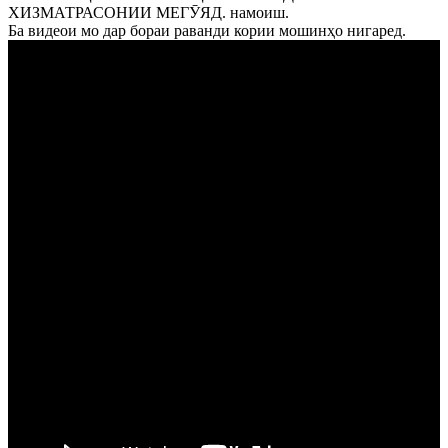
ХИЗМАТРАСОНИИ МЕГӮЯД. намоиш.
Ба видеои мо дар бораи раванди кории мошинҳо нигаред.