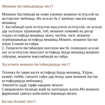
Мошини бастабандишуда чист?
Мошини бастабандӣ як номи умумии мошини истеҳсолӣ ва
аутсорсинг мебошад .Ин асосан ба 2 ҷанбаҳо тақсим карда
мешавад:
1. Бастабандӣ-хати истеҳсоли маҳсулоти истеҳсолӣ, он асосан
дар халтаҳои хӯрокворӣ, тиб, мошини химиявӣ ва дигар
соҳаҳо истифода мешавад: моеъ, часбон, часб, мошини
пурборшаванда истифода мешавад Мошин, мошини бастаи
хокаи Granule ва ғайра.
2. Таҷҳизоти бастабандии коғазҳои мастӣ, пошидани асосан
пас аз истеҳсоли маҳсулот истифода бурда мешавад мошини
сабукрав, мошини вакуумбандӣ ва ғайра.
Хусусияти мошини бастабандишуда чист?
Техника ба таври васеъ истифода бурда мешавад. Хӯрок,
кимиё, тиббӣ, саноати сабук дар бозор ҳама мошини бастаи
истифодашуда мебошанд.
Амалиёти оддӣ сарфа кардани меҳнат.
Самаранокии баланди корӣ ва натиҷаҳои калон.Мо мошини
фармоишӣ ҳамчун қобилияти баромади мизоҷ.
Бастаи болишт чист?