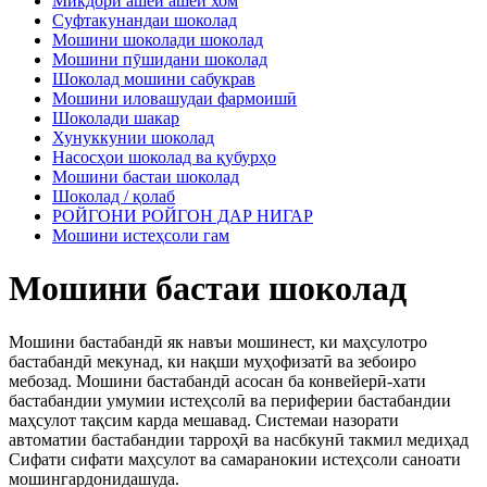
Микдори ашёи ашёи хом
Суфтакунандаи шоколад
Мошини шоколади шоколад
Мошини пӯшидани шоколад
Шоколад мошини сабукрав
Мошини иловашудаи фармоишӣ
Шоколади шакар
Хунуккунии шоколад
Насосҳои шоколад ва қубурҳо
Мошини бастаи шоколад
Шоколад / қолаб
РОЙГОНИ РОЙГОН ДАР НИГАР
Мошини истеҳсоли гам
Мошини бастаи шоколад
Мошини бастабандӣ як навъи мошинест, ки маҳсулотро
бастабандӣ мекунад, ки нақши муҳофизатӣ ва зебоиро
мебозад. Мошини бастабандӣ асосан ба конвейерӣ-хати
бастабандии умумии истеҳсолӣ ва периферии бастабандии
маҳсулот тақсим карда мешавад. Системаи назорати
автоматии бастабандии тарроҳӣ ва насбкунӣ такмил медиҳад
Сифати сифати маҳсулот ва самаранокии истеҳсоли саноати
мошингардонидашуда.