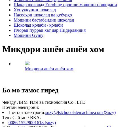
Шакар шоколад Enrobing ороиши мошини пошидани
Хунуккунии шоколад
Насосҳои шоколад ва қубурҳо
Мошини бастабандии шоколад
Шоколад қолаби / қолаби
Иҷораи пурраи хат дар Нидерландия
Мошини Gymy
Микдори ашёи ашёи хом
Микдори ашёи ашёи хом
Бо мо тамос гиред
Ченгду ЛИМ, Илм ва технология Co., LTD
Почтаи электронӣ:
Почтаи электронӣ:
suzy@lstchocolatemachine.com (Suzy)
Тел / Сайтап / ВКА:
0086 15528001618 (suzy)