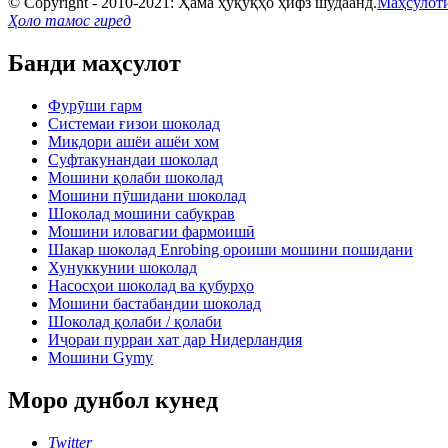
© Copyright - 2010-2021: Ҳама ҳуқуқҳо ҳифз шудаанд.
Маҳсулот
Ҳоло тамос гиред
Банди маҳсулот
Фурӯши гарм
Системаи ғизои шоколад
Микдори ашёи ашёи хом
Суфтакунандаи шоколад
Мошини қолаби шоколад
Мошини пӯшидани шоколад
Шоколад мошини сабукрав
Мошини иловагии фармоишӣ
Шакар шоколад Enrobing ороиши мошини пошидани
Хунуккунии шоколад
Насосҳои шоколад ва қубурҳо
Мошини бастабандии шоколад
Шоколад қолаби / қолаби
Иҷораи пурраи хат дар Нидерландия
Мошини Gymy
Моро дунбол кунед
Twitter