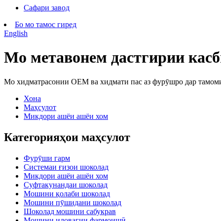
Сафари завод
Бо мо тамос гиред
English
Мо метавонем дастгирии касб
Мо хидматрасонии OEM ва хидмати пас аз фурӯшро дар тамом
Хона
Маҳсулот
Микдори ашёи ашёи хом
Категорияҳои маҳсулот
Фурӯши гарм
Системаи ғизои шоколад
Микдори ашёи ашёи хом
Суфтакунандаи шоколад
Мошини қолаби шоколад
Мошини пӯшидани шоколад
Шоколад мошини сабукрав
Мошини иловагии фармоишӣ