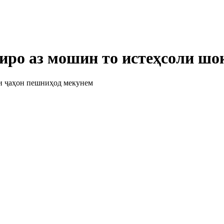
иро аз мошин то истеҳсоли шо
и ҷаҳон пешниҳод мекунем