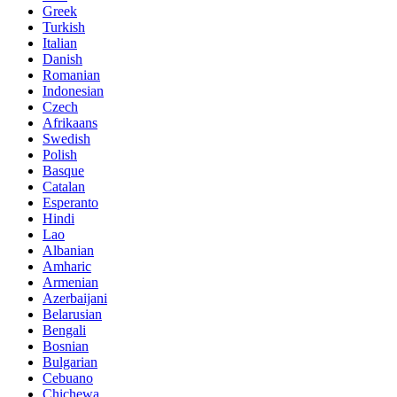
Greek
Turkish
Italian
Danish
Romanian
Indonesian
Czech
Afrikaans
Swedish
Polish
Basque
Catalan
Esperanto
Hindi
Lao
Albanian
Amharic
Armenian
Azerbaijani
Belarusian
Bengali
Bosnian
Bulgarian
Cebuano
Chichewa