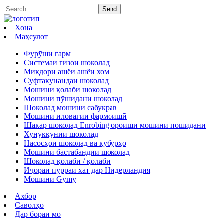
Хона
Маҳсулот
Фурӯши гарм
Системаи ғизои шоколад
Микдори ашёи ашёи хом
Суфтакунандаи шоколад
Мошини қолаби шоколад
Мошини пӯшидани шоколад
Шоколад мошини сабукрав
Мошини иловагии фармоишӣ
Шакар шоколад Enrobing ороиши мошини пошидани
Хунуккунии шоколад
Насосҳои шоколад ва қубурҳо
Мошини бастабандии шоколад
Шоколад қолаби / қолаби
Иҷораи пурраи хат дар Нидерландия
Мошини Gymy
Ахбор
Саволҳо
Дар бораи мо